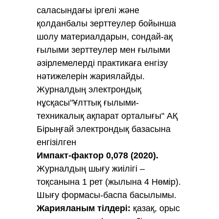
саласындағы іргелі және
қолданбалы зерттеулер бойынша
шолу материалдарын, сондай-ақ
ғылыми зерттеулер мен ғылыми
әзірлемелерді практикаға енгізу
нәтижелерін жариялайды.
Журналдың электрондық
нұсқасы"Ұлттық ғылыми-
техникалық ақпарат орталығы" АҚ
Бірыңғай электрондық базасына
енгізілген
Импакт-фактор
0,078 (2020).
Журналдың шығу жиілігі –
тоқсанына 1 рет (жылына 4 Нөмір).
Шығу формасы-баспа басылымы.
Жарияланым тілдері:
қазақ, орыс