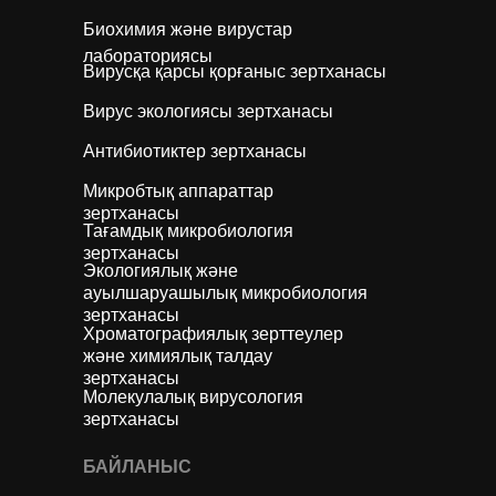
Биохимия және вирустар
лабораториясы
Вирусқа қарсы қорғаныс зертханасы
Вирус экологиясы зертханасы
Антибиотиктер зертханасы
Микробтық аппараттар
зертханасы
Тағамдық микробиология
зертханасы
Экологиялық және
ауылшаруашылық микробиология
зертханасы
Хроматографиялық зерттеулер
және химиялық талдау
зертханасы
Молекулалық вирусология
зертханасы
БАЙЛАНЫС