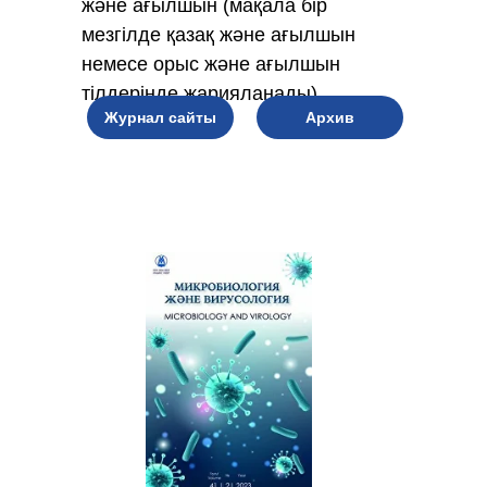
және ағылшын (мақала бір
мезгілде қазақ және ағылшын
немесе орыс және ағылшын
тілдерінде жарияланады)
Журнал сайты
Архив